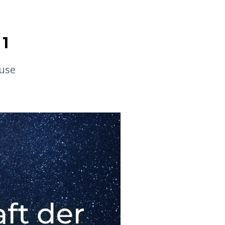
 1
ause